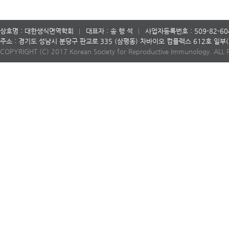
상호명 : 대한생식면역학회
대표자 : 송 행 석
사업자등록번호 : 509-82-60
주소 : 경기도 성남시 분당구 판교로 335 (삼평동) 차바이오 컴플렉스 612호 일
COPYRIGHT (C) 2017 Korean Society for Reproductive Immunology. ALL