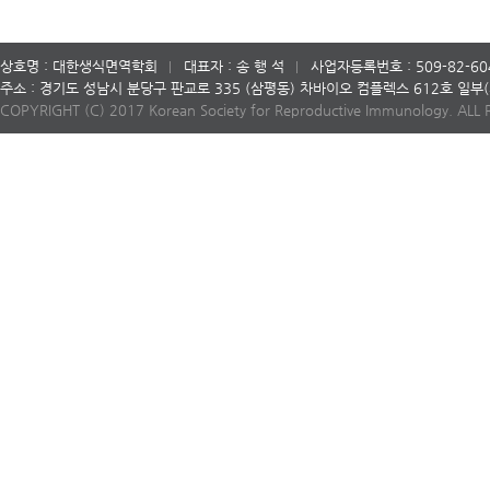
상호명 : 대한생식면역학회
대표자 : 송 행 석
사업자등록번호 : 509-82-60
주소 : 경기도 성남시 분당구 판교로 335 (삼평동) 차바이오 컴플렉스 612호 일
COPYRIGHT (C) 2017 Korean Society for Reproductive Immunology. ALL