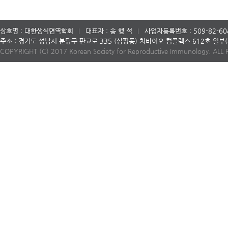
상호명 : 대한생식면역학회
대표자 : 송 행 석
사업자등록번호 : 509-82-60
주소 : 경기도 성남시 분당구 판교로 335 (삼평동) 차바이오 컴플렉스 612호 일
COPYRIGHT (C) 2017 Korean Society for Reproductive Immunology. ALL