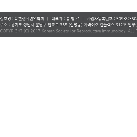
상호명 : 대한생식면역학회
대표자 : 송 행 석
사업자등록번호 : 509-82-60
주소 : 경기도 성남시 분당구 판교로 335 (삼평동) 차바이오 컴플렉스 612호 일
COPYRIGHT (C) 2017 Korean Society for Reproductive Immunology. ALL