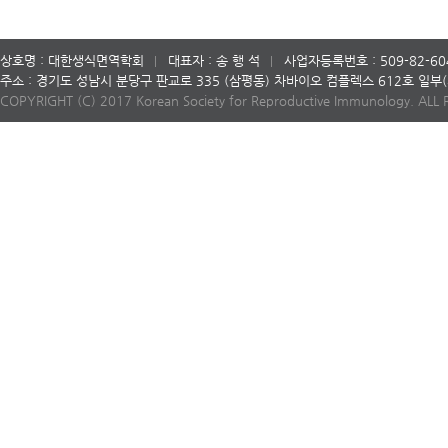
상호명 : 대한생식면역학회
대표자 : 송 행 석
사업자등록번호 : 509-82-60
주소 : 경기도 성남시 분당구 판교로 335 (삼평동) 차바이오 컴플렉스 612호 일
COPYRIGHT (C) 2017 Korean Society for Reproductive Immunology. ALL