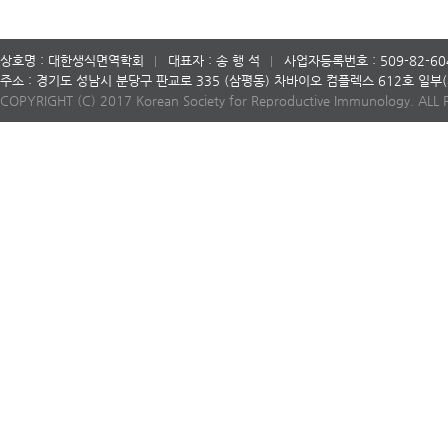
상호명 : 대한생식면역학회
대표자 : 송 행 석
사업자등록번호 : 509-82-60
주소 : 경기도 성남시 분당구 판교로 335 (삼평동) 차바이오 컴플렉스 612호 일
COPYRIGHT (C) 2017 Korean Society for Reproductive Immunology. ALL