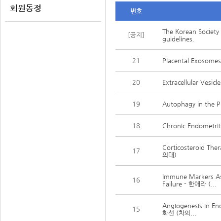
회원동정
번호
The Korean Society
[공지]
guidelines.
21
Placental Exoso
20
Extracellular Ves
19
Autophagy in the
18
Chronic Endometrit
Corticosteroid The
17
의대)
Immune Markers Ass
16
Failure - 한애라 (...
Angiogenesis in En
15
화선 (차의...