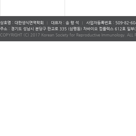
상호명 : 대한생식면역학회
대표자 : 송 행 석
사업자등록번호 : 509-82-60
주소 : 경기도 성남시 분당구 판교로 335 (삼평동) 차바이오 컴플렉스 612호 일
COPYRIGHT (C) 2017 Korean Society for Reproductive Immunology. ALL