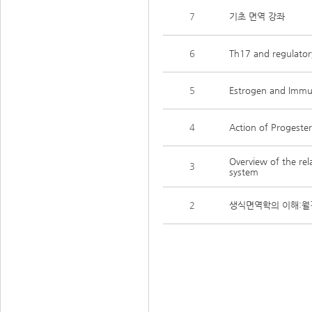
7
기초 면역 강좌
6
Th17 and regulatory
5
Estrogen and Immun
4
Action of Progeste
Overview of the re
3
system
2
생식면역학의 이해:월