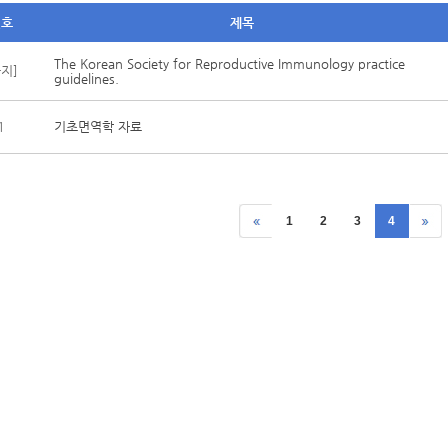
번호
제목
The Korean Society for Reproductive Immunology practice
공지]
guidelines.
1
기초면역학 자료
1
2
3
4